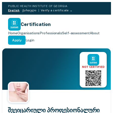
PUBLIC HEALTH INSTITUTE OF GEORGIA
English
·
ქართული
|
Verify a certificate →
Certification
Home
Organisations
Professionals
Self-assessment
About
Apply
Login
NOT CERTIFIED
შვეიცარიული პროფესიონალური